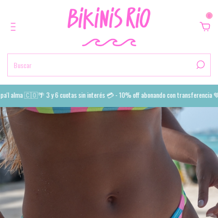
0
'l alma 🇨🇴🌴 3 y 6 cuotas sin interés 💳 - 10% off abonando con transferencia 💙 