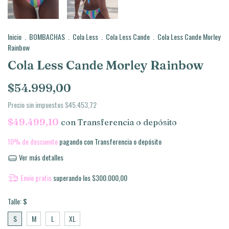
Inicio
.
BOMBACHAS
.
Cola Less
.
Cola Less Cande
.
Cola Less Cande Morley
Rainbow
Cola Less Cande Morley Rainbow
$54.999,00
Precio sin impuestos
$45.453,72
$49.499,10
con
Transferencia o depósito
10% de descuento
pagando con Transferencia o depósito
Ver más detalles
Envío gratis
superando los
$300.000,00
Talle:
S
S
M
L
XL