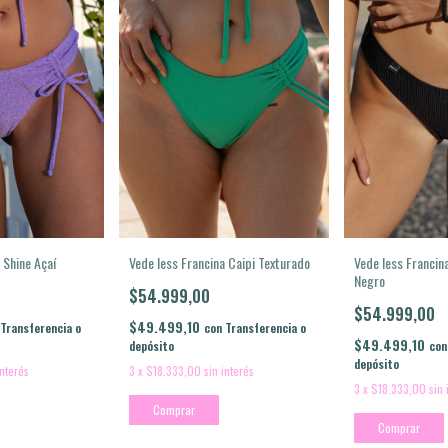
 Shine Açaí
Vede less Francina Caipi Texturado
Vede less Francin
Negro
$54.999,00
$54.999,00
$49.499,10
Transferencia o
con
Transferencia o
$49.499,10
depósito
con
depósito
interés
3
x
$18.333,00
sin interés
3
x
$18.333,00
sin 
Comprar
Comprar