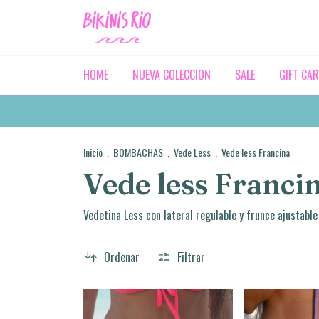
HOME
NUEVA COLECCION
SALE
GIFT CA
Inicio
.
BOMBACHAS
.
Vede Less
.
Vede less Francina
Vede less Franci
Vedetina Less con lateral regulable y frunce ajustable 
Ordenar
Filtrar