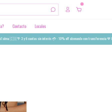
0
da?
Contacto
Locales
alma 🇨🇴🌴 3 y 6 cuotas sin interés 💳 - 10% off abonando con transferencia 💙 Enví