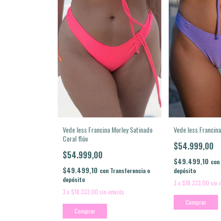
Vede less Francina
Vede less Francina Morley Satinado
Coral flúo
$54.999,00
$54.999,00
$49.499,10
con
$49.499,10
depósito
con
Transferencia o
depósito
3
x
$18.333,00
sin 
3
x
$18.333,00
sin interés
Comprar
Comprar