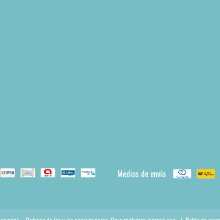
Medios de envío
servados.
Defensa de las y los consumidores. Para reclamos
ingresá acá.
/
Botón de arre