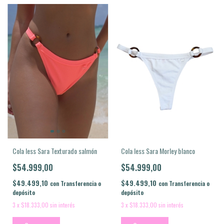
Cola less Sara Morley blanco
Cola less Sara Texturado salmón
$54.999,00
$54.999,00
$49.499,10
$49.499,10
con
Transferencia o
con
Transferencia o
depósito
depósito
3
x
$18.333,00
sin interés
3
x
$18.333,00
sin interés