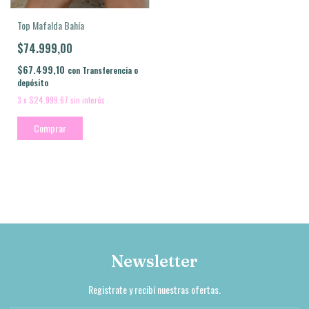
Top Mafalda Bahía
$74.999,00
$67.499,10
con
Transferencia o
depósito
3
x
$24.999,67
sin interés
Comprar
Newsletter
Registrate y recibí nuestras ofertas.