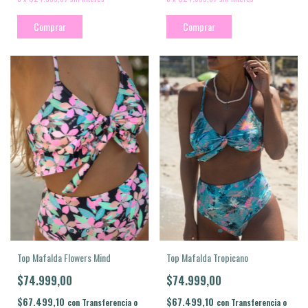
Comprar
Comprar
Top Mafalda Flowers Mind
Top Mafalda Tropicano
$74.999,00
$74.999,00
$67.499,10
$67.499,10
con
Transferencia o
con
Transferencia o