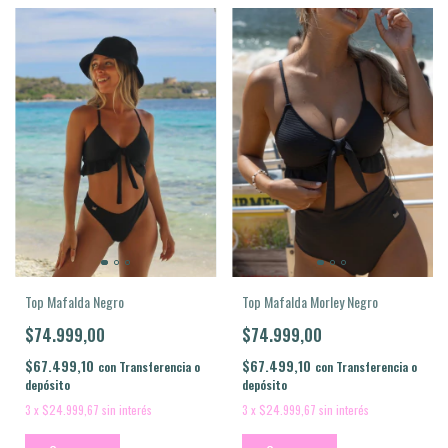
Top Mafalda Morley Negro
Top Mafalda Negro
$74.999,00
$74.999,00
$67.499,10
$67.499,10
con
Transferencia o
con
Transferencia o
depósito
depósito
3
x
$24.999,67
sin interés
3
x
$24.999,67
sin interés