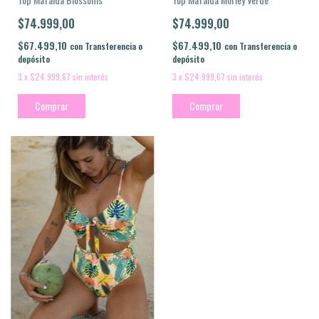
$74.999,00
$74.999,00
$67.499,10
$67.499,10
con
Transferencia o
con
Transferencia o
depósito
depósito
3
x
$24.999,67
sin interés
3
x
$24.999,67
sin interés
Comprar
Comprar