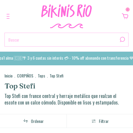
0
'l alma 🇨🇴🌴 3 y 6 cuotas sin interés 💳 - 10% off abonando con transferencia 💙 
Inicio
.
CORPIÑOS
.
Tops
.
Top Stefi
Top Stefi
Top Stefi con frunce central y herraje metálico que realzan el
escote con un calce cómodo. Disponible en lisos y estampados.
Ordenar
Filtrar