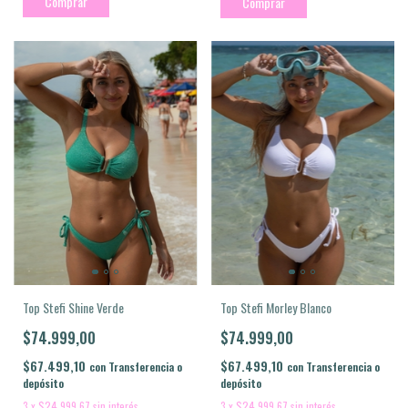
Comprar
Comprar
Top Stefi Morley Blanco
Top Stefi Shine Verde
$74.999,00
$74.999,00
$67.499,10
$67.499,10
con
Transferencia o
con
Transferencia o
depósito
depósito
3
x
$24.999,67
sin interés
3
x
$24.999,67
sin interés