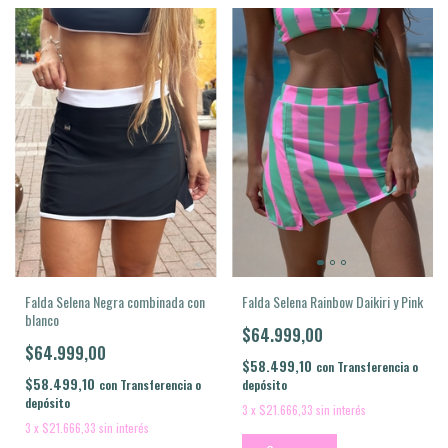
Falda Selena Negra combinada con
Falda Selena Rainbow Daikiri y Pink
blanco
$64.999,00
$64.999,00
$58.499,10
con
Transferencia o
$58.499,10
con
Transferencia o
depósito
depósito
3
x
$21.666,33
sin interés
3
x
$21.666,33
sin interés