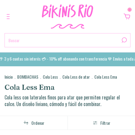
0
6 cuotas sin interés 💳 - 10% off abonando con transferencia 💙 Envíos a toda Argen
Inicio
.
BOMBACHAS
.
Cola Less
.
Cola Less de atar
.
Cola Less Ema
Cola Less Ema
Cola less con laterales finos para atar que permiten regular el
calce. Un diseño liviano, cómodo y fácil de combinar.
Ordenar
Filtrar