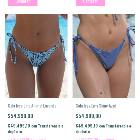
Comprar
Comprar
Cola less Ema Animal Lavanda
Cola less Ema Shine Azul
$54.999,00
$54.999,00
$49.499,10
$49.499,10
con
Transferencia o
con
Transferencia o
depósito
depósito
3
x
$18.333,00
sin interés
3
x
$18.333,00
sin interés