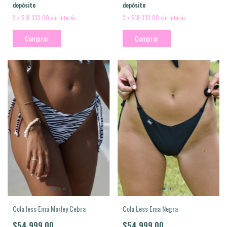
depósito
depósito
3
x
$18.333,00
sin interés
3
x
$18.333,00
sin interés
Comprar
Comprar
Cola less Ema Morley Cebra
Cola Less Ema Negra
$54.999,00
$54.999,00