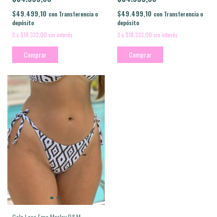
$49.499,10
$49.499,10
con
Transferencia o
con
Transferencia o
depósito
depósito
3
x
$18.333,00
sin interés
3
x
$18.333,00
sin interés
Comprar
Comprar
Cola Less Ema Morley B&M