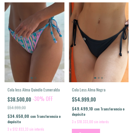
Cola less Alma Quindío Esmeralda
Cola Less Alma Negra
-
30
%
OFF
$38.500,00
$54.999,00
$54.999,00
$49.499,10
con
Transferencia o
depósito
$34.650,00
con
Transferencia o
depósito
3
x
$18.333,00
sin interés
3
x
$12.833,33
sin interés