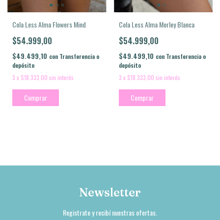
Cola Less Alma Flowers Mind
Cola Less Alma Morley Blanca
$54.999,00
$54.999,00
$49.499,10
$49.499,10
con
Transferencia o
con
Transferencia o
depósito
depósito
3
x
$18.333,00
sin interés
3
x
$18.333,00
sin interés
Comprar
Comprar
Newsletter
Registrate y recibí nuestras ofertas.