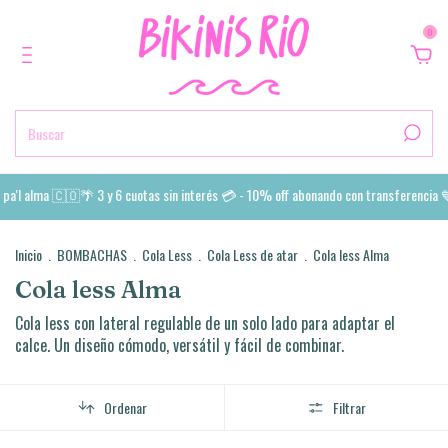
0
l alma 🇨🇴🌴 3 y 6 cuotas sin interés 💳 - 10% off abonando con transferencia 💙 E
Inicio
.
BOMBACHAS
.
Cola Less
.
Cola Less de atar
.
Cola less Alma
Cola less Alma
Cola less con lateral regulable de un solo lado para adaptar el
calce. Un diseño cómodo, versátil y fácil de combinar.
Ordenar
Filtrar