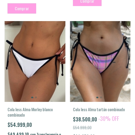
Comprar
Comprar
Cola less Alma tartán combinado
Cola less Alma Morley blanco
combinado
-
30
%
OFF
$38.500,00
$54.999,00
$54.999,00
$49.499,10
con
Transferencia o