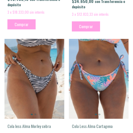
$34.650,00
con
Transferencia o
depósito
depósito
3
x
$18.333,00
sin interés
3
x
$12.833,33
sin interés
Comprar
Comprar
Cola Less Alma Cartagena
Cola less Alma Morley cebra