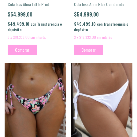
Cola less Alma Blue Combinado
Cola less Alma Little Print
$54.999,00
$54.999,00
$49.499,10
$49.499,10
con
Transferencia o
con
Transferencia o
depósito
depósito
3
x
$18.333,00
sin interés
3
x
$18.333,00
sin interés
Comprar
Comprar