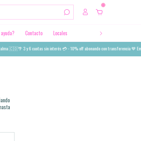
0
 ayuda?
Contacto
Locales
lma 🇨🇴🌴 3 y 6 cuotas sin interés 💳 - 10% off abonando con transferencia 💙 Enví
iando
hasta