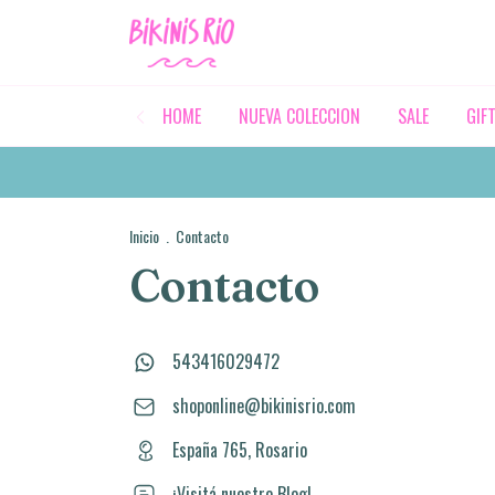
HOME
NUEVA COLECCION
SALE
GIF
Inicio
.
Contacto
Contacto
543416029472
shoponline@bikinisrio.com
España 765, Rosario
¡Visitá nuestro Blog!