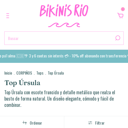
0
pa'l alma 🇨🇴🌴 3 y 6 cuotas sin interés 💳 - 10% off abonando con transferencia 
Inicio
.
CORPIÑOS
.
Tops
.
Top Úrsula
Top Úrsula
Top Úrsula con escote fruncido y detalle metálico que realza el
busto de forma natural. Un diseño elegante, cómodo y fácil de
combinar.
Ordenar
Filtrar