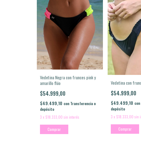
Vedetina Negra con frunces pink y
Vedetina con frun
amarillo flúo
$54.999,00
$54.999,00
$49.499,10
$49.499,10
con
con
Transferencia o
depósito
depósito
3
x
$18.333,00
sin 
3
x
$18.333,00
sin interés
Comprar
Comprar