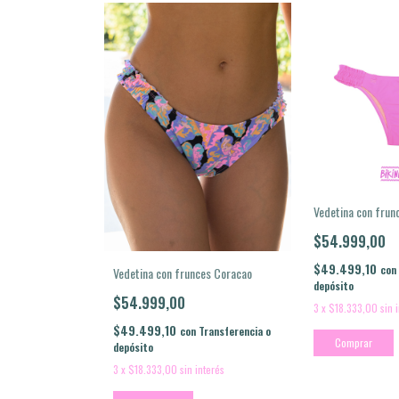
Vedetina con frun
$54.999,00
$49.499,10
con
Vedetina con frunces Coracao
depósito
$54.999,00
3
x
$18.333,00
sin 
$49.499,10
con
Transferencia o
Comprar
depósito
3
x
$18.333,00
sin interés