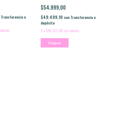
$54.999,00
$49.499,10
Transferencia o
con
Transferencia o
depósito
interés
3
x
$18.333,00
sin interés
Comprar