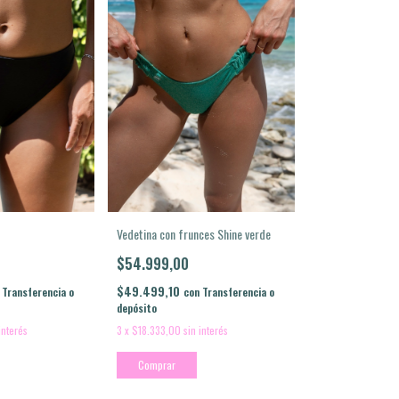
Vedetina con frunces Shine verde
$54.999,00
$49.499,10
con
Transferencia o
Transferencia o
depósito
3
x
$18.333,00
sin interés
interés
Comprar