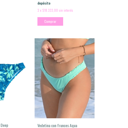
depósito
3
x
$18.333,00
sin interés
Comprar
o Deep
Vedetina con frunces Aqua