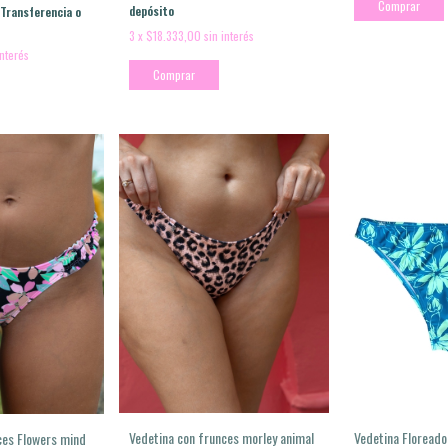
Comprar
depósito
Transferencia o
3
x
$18.333,00
sin interés
interés
Comprar
Vedetina Floread
Vedetina con frunces morley animal
ces Flowers mind