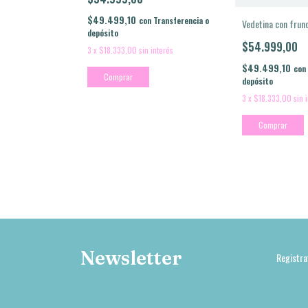
$49.499,10
con
Transferencia o
Vedetina con frun
depósito
$54.999,00
3
x
$18.333,00
sin interés
$49.499,10
con
Comprar
depósito
3
x
$18.333,00
sin 
Comprar
Newsletter
Registra