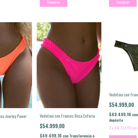
Comprar
Comprar
Vedetina con frun
$54.999,00
$49.499,10
con
Vedetina con Frunces Rosa Euforia
ces morley Power
depósito
$54.999,00
3
x
$18.333,00
sin 
$49.499,10
con
Transferencia o