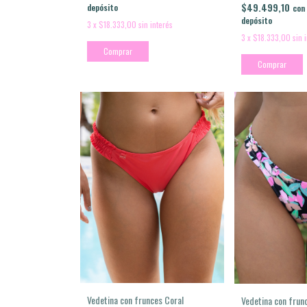
$49.499,10
depósito
con
depósito
3
x
$18.333,00
sin interés
3
x
$18.333,00
sin 
Comprar
Comprar
Vedetina con frunces Coral
Vedetina con frun