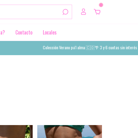
0
da?
Contacto
Locales
Colección Verano pa'l alma 🇨🇴🌴 3 y 6 cuotas sin interés 💳 - 10% off abonand