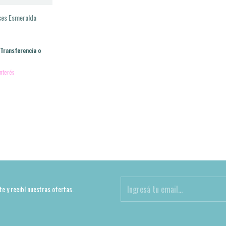
ces Esmeralda
Transferencia o
interés
te y recibí nuestras ofertas.