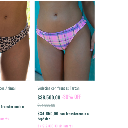
ces Animal
Vedetina con frunces Tartán
-
30
%
OFF
$38.500,00
$54.999,00
Transferencia o
$34.650,00
con
Transferencia o
interés
depósito
3
x
$12.833,33
sin interés