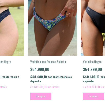
ces Negra
Vedetina con frunces Salento
Vedetina Negra
$54.999,00
$54.999,00
$49.499,10
$49.499,10
Transferencia o
con
Transferencia o
con
depósito
depósito
interés
3
x
$18.333,00
sin interés
3
x
$18.333,00
sin 
Comprar
Comprar