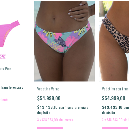
ces Pink
Transferencia o
Vedetina Verao
Vedetina con frun
$54.999,00
$54.999,00
interés
$49.499,10
$49.499,10
con
Transferencia o
con
depósito
depósito
3
x
$18.333,00
sin interés
3
x
$18.333,00
sin 