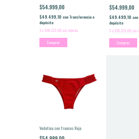
$54.999,00
$54.999,00
$49.499,10
$49.499,10
con
Transferencia o
con
depósito
depósito
3
x
$18.333,00
sin interés
3
x
$18.333,00
sin 
Comprar
Comprar
Vedetina con frunces Roja
$54.999,00