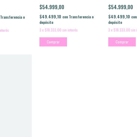
$54.999,00
$54.999,00
$49.499,10
$49.499,10
con
con
Transferencia o
Transferencia o
depósito
depósito
3
x
$18.333,00
sin 
3
x
$18.333,00
sin interés
interés
Comprar
Comprar