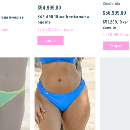
Combinada
$54.999,00
$56.999,00
$49.499,10
con
Transferencia o
Transferencia o
$51.299,10
con
depósito
depósito
3
x
$18.333,00
sin interés
interés
3
x
$18.999,67
sin 
Comprar
Comprar