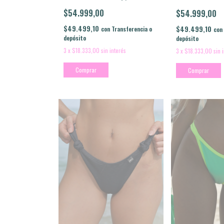
$54.999,00
$54.999,00
$49.499,10
$49.499,10
con
Transferencia o
con
depósito
depósito
3
x
$18.333,00
sin interés
3
x
$18.333,00
sin 
Comprar
Comprar