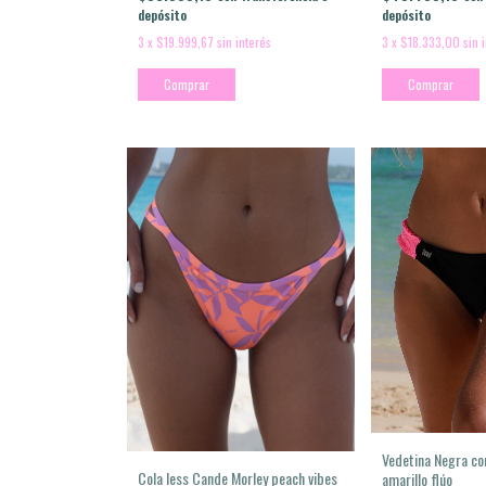
depósito
depósito
3
x
$18.333,00
sin 
3
x
$19.999,67
sin interés
Comprar
Comprar
Vedetina Negra co
Cola less Cande Morley peach vibes
amarillo flúo