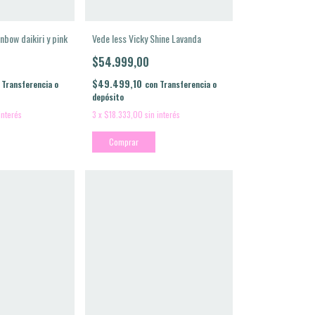
nbow daikiri y pink
Vede less Vicky Shine Lavanda
$54.999,00
$49.499,10
Transferencia o
con
Transferencia o
depósito
interés
3
x
$18.333,00
sin interés
Comprar