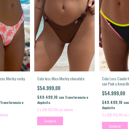
Cola Less Cande 
Cola less Mica Morley chocolate
nces Morley rocky
con Pink y Amarill
$54.999,00
$54.999,00
$49.499,10
con
Transferencia o
$49.499,10
con
depósito
Transferencia o
depósito
3
x
$18.333,00
sin interés
3
x
$18.333,00
sin 
interés
Comprar
Comprar