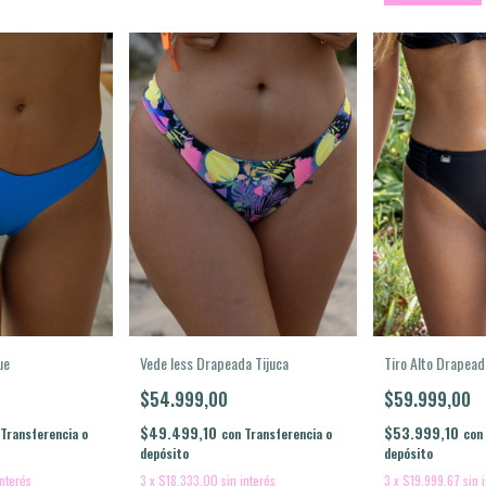
ue
Vede less Drapeada Tijuca
Tiro Alto Drapead
$54.999,00
$59.999,00
$49.499,10
$53.999,10
Transferencia o
con
Transferencia o
con
depósito
depósito
interés
3
x
$18.333,00
sin interés
3
x
$19.999,67
sin 