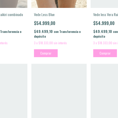
Vede Less Blue
aikiri combinado
Vede less Vera Rai
$54.999,00
$54.999,00
$49.499,10
$49.499,10
con
Transferencia o
Transferencia o
con
depósito
depósito
3
x
$18.333,00
sin interés
interés
3
x
$18.333,00
sin 
Comprar
Comprar