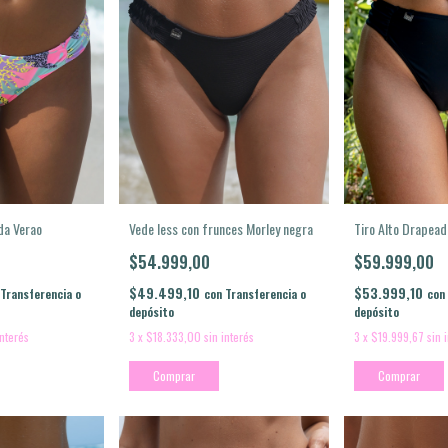
da Verao
Tiro Alto Drapead
Vede less con frunces Morley negra
$59.999,00
$54.999,00
$53.999,10
$49.499,10
Transferencia o
con
con
Transferencia o
depósito
depósito
interés
3
x
$19.999,67
sin 
3
x
$18.333,00
sin interés
Comprar
Comprar