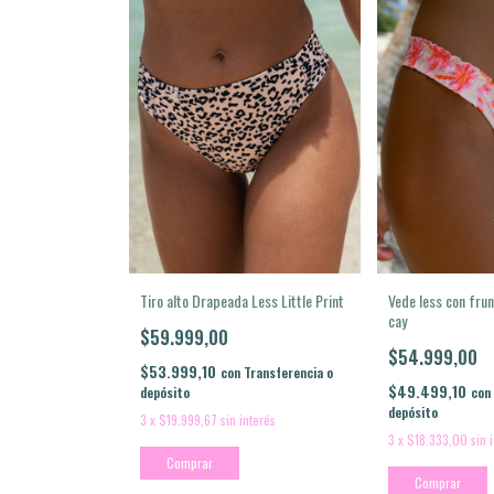
Tiro alto Drapeada Less Little Print
Vede less con fru
cay
$59.999,00
$54.999,00
$53.999,10
con
Transferencia o
$49.499,10
depósito
con
depósito
3
x
$19.999,67
sin interés
3
x
$18.333,00
sin 
Comprar
Comprar