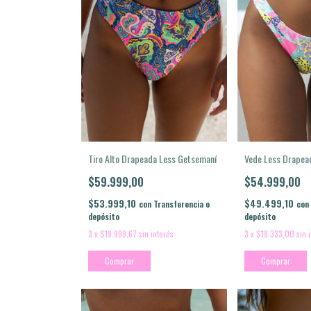
Vede Less Drapea
Tiro Alto Drapeada Less Getsemaní
$54.999,00
$59.999,00
$49.499,10
$53.999,10
con
con
Transferencia o
depósito
depósito
3
x
$18.333,00
sin 
3
x
$19.999,67
sin interés
Comprar
Comprar