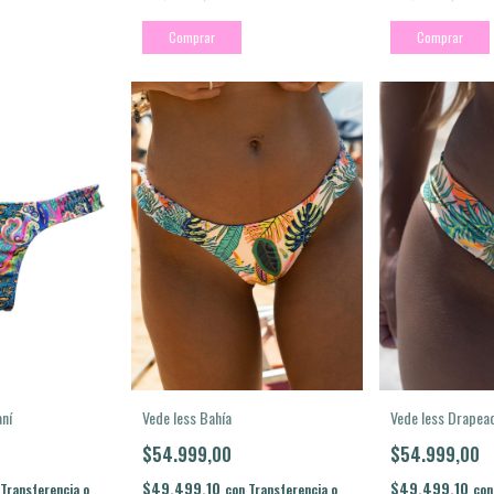
Comprar
Comprar
Vede less Drapea
ní
Vede less Bahía
$54.999,00
$54.999,00
$49.499,10
$49.499,10
con
Transferencia o
con
Transferencia o