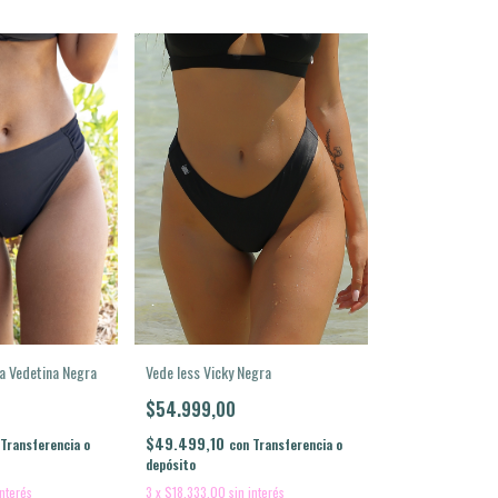
a Vedetina Negra
Vede less Vicky Negra
$54.999,00
$49.499,10
Transferencia o
con
Transferencia o
depósito
interés
3
x
$18.333,00
sin interés