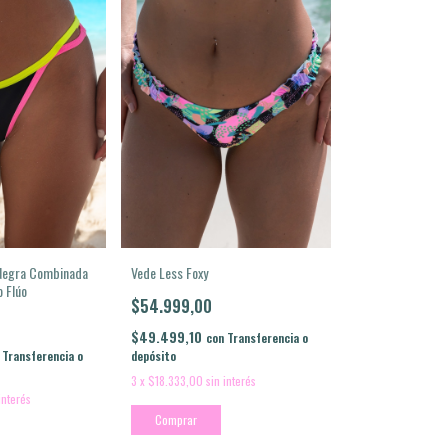
Negra Combinada
Vede Less Foxy
o Flúo
$54.999,00
$49.499,10
con
Transferencia o
Transferencia o
depósito
3
x
$18.333,00
sin interés
interés
Comprar