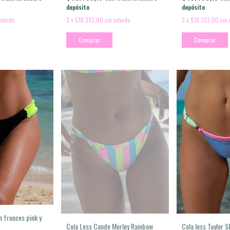
depósito
depósito
3
x
$18.333,00
sin 
interés
3
x
$18.333,00
sin interés
Comprar
Comprar
n frunces pink y
Cola less Taylor S
Cola Less Cande Morley Rainbow