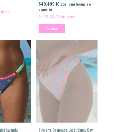
$49.499,10
con
Transferencia o
depósito
interés
3
x
$18.333,00
sin interés
Comprar
hine lavanda
Tiro alto Drapeada Less Johnny Cay