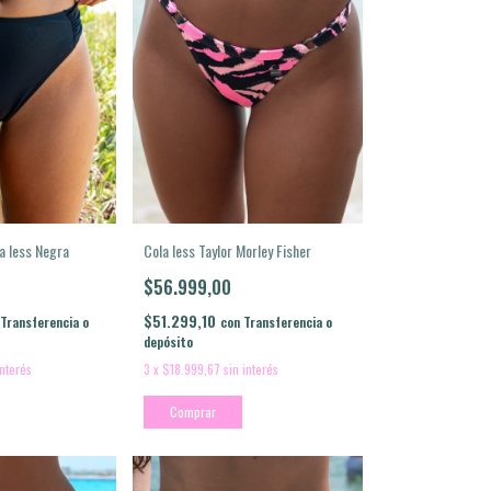
Cola less Taylor Morley Fisher
a less Negra
$56.999,00
$51.299,10
con
Transferencia o
Transferencia o
depósito
3
x
$18.999,67
sin interés
interés
Comprar