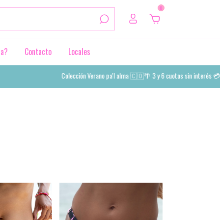
0
da?
Contacto
Locales
 Verano pa'l alma 🇨🇴🌴 3 y 6 cuotas sin interés 💳 - 10% off abonando con transfe