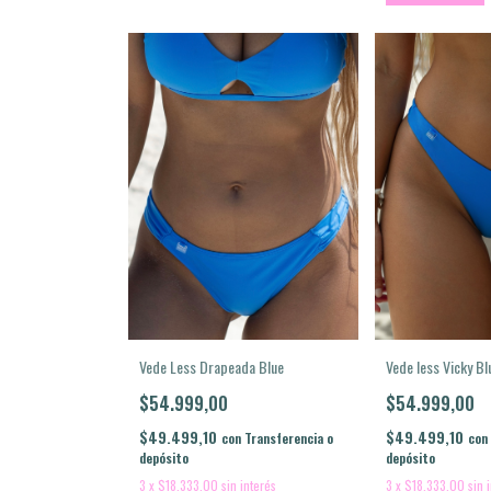
Vede less Vicky Bl
Vede Less Drapeada Blue
$54.999,00
$54.999,00
$49.499,10
$49.499,10
con
con
Transferencia o
depósito
depósito
3
x
$18.333,00
sin 
3
x
$18.333,00
sin interés