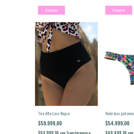
Comprar
Comprar
Vede less getsema
Tiro Alto Less Negro
$54.999,00
$59.999,00
$49.499,10
$53.999,10
con
con
Transferencia o