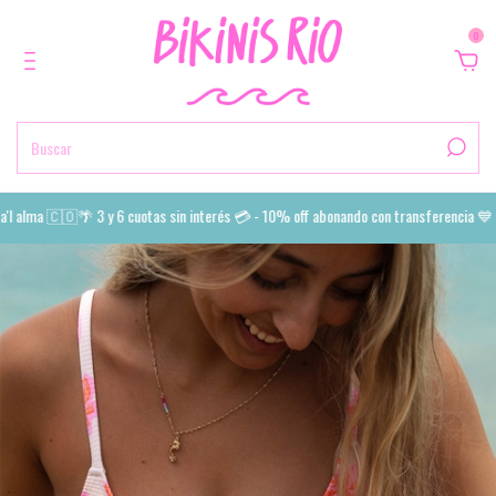
0
 alma 🇨🇴🌴 3 y 6 cuotas sin interés 💳 - 10% off abonando con transferencia 💙 En