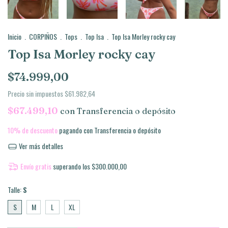
Inicio
.
CORPIÑOS
.
Tops
.
Top Isa
.
Top Isa Morley rocky cay
Top Isa Morley rocky cay
$74.999,00
Precio sin impuestos
$61.982,64
$67.499,10
con
Transferencia o depósito
10% de descuento
pagando con Transferencia o depósito
Ver más detalles
Envío gratis
superando los
$300.000,00
Talle:
S
S
M
L
XL