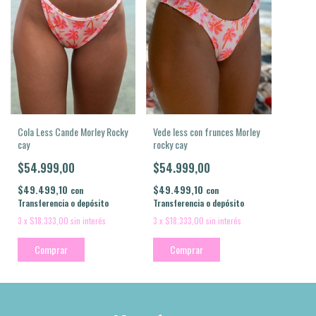
Cola Less Cande Morley Rocky
Vede less con frunces Morley
cay
rocky cay
$54.999,00
$54.999,00
$49.499,10
$49.499,10
con
con
Transferencia o depósito
Transferencia o depósito
3
x
$18.333,00
sin interés
3
x
$18.333,00
sin interés
Comprar
Comprar