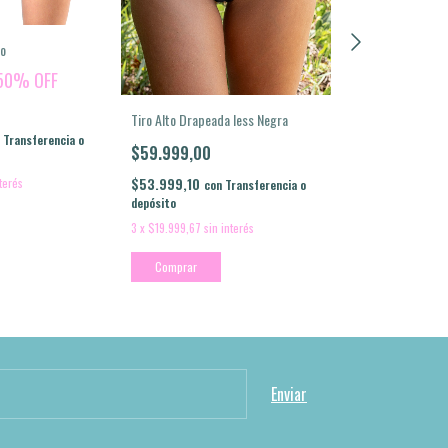
ro
50
%
OFF
Tiro Alto Drapeada less Negra
Tiro Alto Drapea
Transferencia o
$59.999,00
$59.999,00
$53.999,10
$53.999,10
nterés
con
Transferencia o
con
depósito
depósito
3
x
$19.999,67
sin interés
3
x
$19.999,67
sin 
Comprar
Comprar