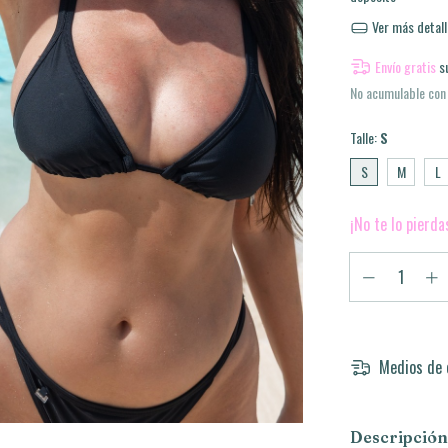
Ver más detall
Envío gratis
s
No acumulable con
Talle:
S
S
M
L
¡No te lo pierda
Medios de 
Descripción