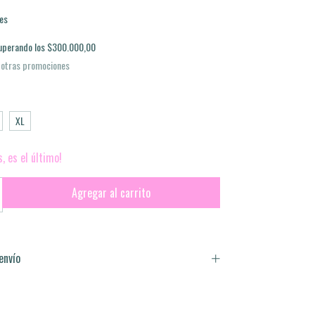
es
uperando los
$300.000,00
 otras promociones
XL
s, es el último!
envío