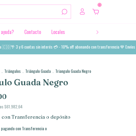
0
 ayuda?
Contacto
Locales
🌴 3 y 6 cuotas sin interés 💳 - 10% off abonando con transferencia 💙 Envíos a tod
.
Triángulos
.
Triángulo Guada
.
Triangulo Guada Negro
ulo Guada Negro
00
tos
$61.982,64
0
con
Transferencia o depósito
pagando con Transferencia o