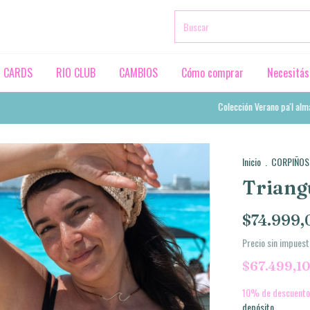
T CARDS
RIO CLUB
CAMBIOS
Cómo comprar
Necesitás
Colección Verano pa'l alma 🇨🇴
Inicio
.
CORPIÑOS
Triang
$74.999,
Precio sin impues
$67.499,1
10% de descuento
depósito