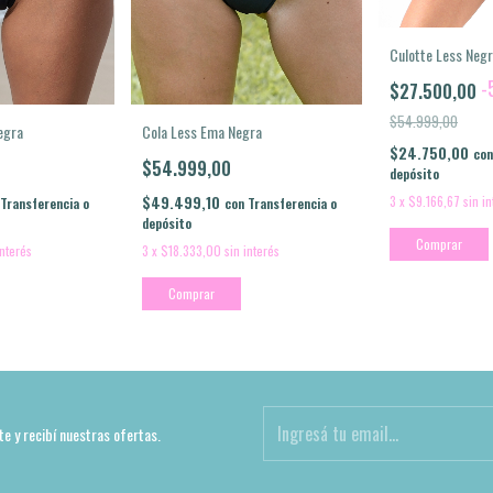
Culotte Less Neg
-
$27.500,00
$54.999,00
egra
Cola Less Ema Negra
$24.750,00
con
$54.999,00
depósito
$49.499,10
3
x
$9.166,67
sin i
Transferencia o
con
Transferencia o
depósito
Comprar
interés
3
x
$18.333,00
sin interés
Comprar
te y recibí nuestras ofertas.