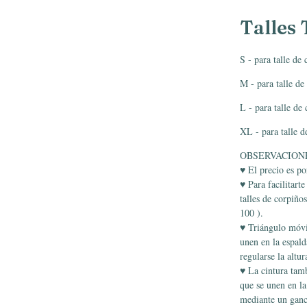
Talles 
S - para talle de
M - para talle d
L - para talle de
XL - para talle 
OBSERVACION
♥ El precio es po
♥ Para facilitarte
talles de corpiño
100 ).
♥ Triángulo móv
unen en la espald
regularse la altu
♥ La cintura tamb
que se unen en la
mediante un gan