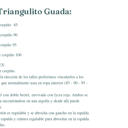
Triangulito Guada:
 corpiño 85
e corpiño 90
 corpiño 95
de corpiño 100
ES:
r corpiño.
 la elección de los talles preferimos vincularlos a los
s que normalmente usas en ropa interior (85 - 90 - 95 -
il
con doble bretel,
envivado con lycra roja
. Ambos se
a encontrándose en una argolla y desde allí puede
ra.
ién es regulable y se abrocha con gancho en la espalda.
 espalda y cintura regulable para abrochar en la espalda
cho.