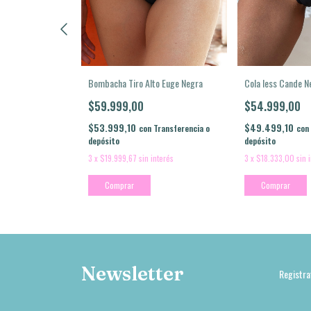
Bombacha Tiro Alto Euge Negra
Cola less Cande N
ro
$59.999,00
$54.999,00
$53.999,10
$49.499,10
con
Transferencia o
con
Transferencia o
depósito
depósito
3
x
$19.999,67
sin interés
3
x
$18.333,00
sin 
nterés
Comprar
Comprar
Newsletter
Registra