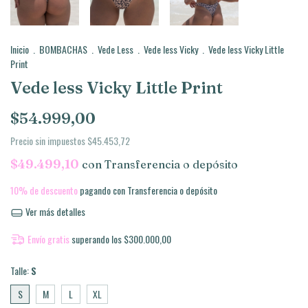
Inicio
.
BOMBACHAS
.
Vede Less
.
Vede less Vicky
.
Vede less Vicky Little
Print
Vede less Vicky Little Print
$54.999,00
Precio sin impuestos
$45.453,72
$49.499,10
con
Transferencia o depósito
10% de descuento
pagando con Transferencia o depósito
Ver más detalles
Envío gratis
superando los
$300.000,00
Talle:
S
S
M
L
XL