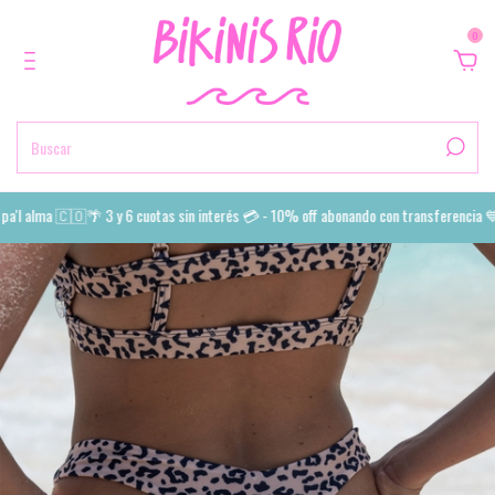
0
'l alma 🇨🇴🌴 3 y 6 cuotas sin interés 💳 - 10% off abonando con transferencia 💙 