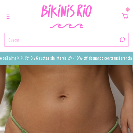
0
a'l alma 🇨🇴🌴 3 y 6 cuotas sin interés 💳 - 10% off abonando con transferencia 💙