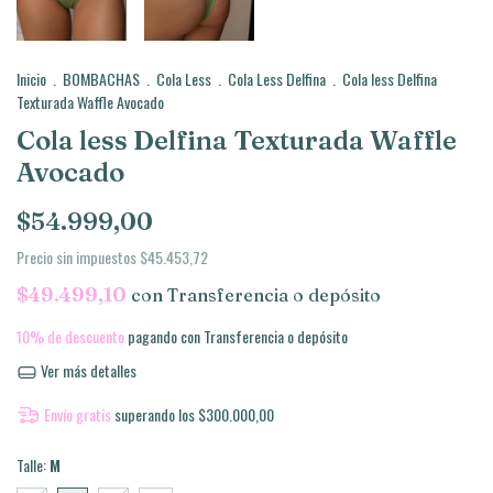
Inicio
.
BOMBACHAS
.
Cola Less
.
Cola Less Delfina
.
Cola less Delfina
Texturada Waffle Avocado
Cola less Delfina Texturada Waffle
Avocado
$54.999,00
Precio sin impuestos
$45.453,72
$49.499,10
con
Transferencia o depósito
10% de descuento
pagando con Transferencia o depósito
Ver más detalles
Envío gratis
superando los
$300.000,00
Talle:
M