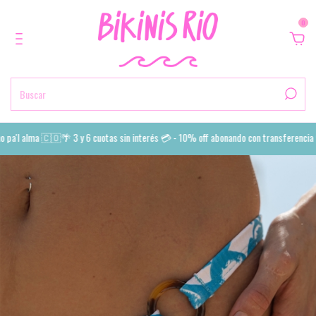
0
a'l alma 🇨🇴🌴 3 y 6 cuotas sin interés 💳 - 10% off abonando con transferencia 💙