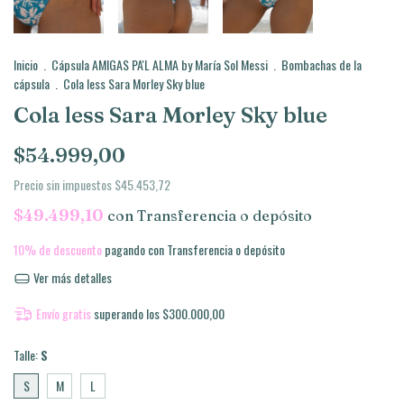
Inicio
.
Cápsula AMIGAS PA'L ALMA by María Sol Messi
.
Bombachas de la
cápsula
.
Cola less Sara Morley Sky blue
Cola less Sara Morley Sky blue
$54.999,00
Precio sin impuestos
$45.453,72
$49.499,10
con
Transferencia o depósito
10% de descuento
pagando con Transferencia o depósito
Ver más detalles
Envío gratis
superando los
$300.000,00
Talle:
S
S
M
L