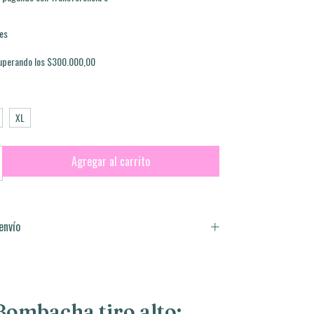
es
uperando los
$300.000,00
XL
envío
Bombacha tiro alto: