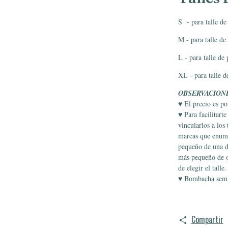
S - para talle d
M - para talle de
L - para talle de
XL - para talle d
OBSERVACION
♥ El precio es p
♥ Para facilitart
vincularlos a los
marcas que enumer
pequeño de una de
más pequeño de o
de elegir el talle.
♥ Bombacha semi l
Compartir