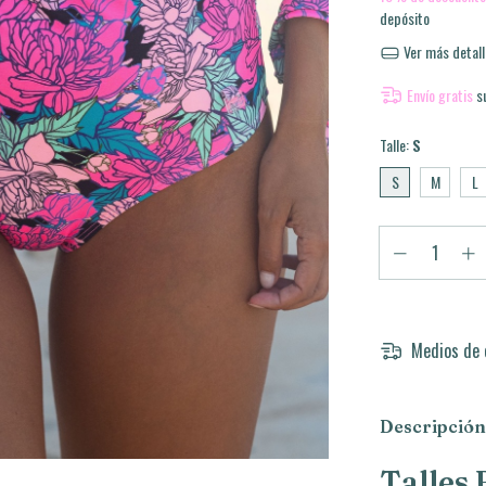
depósito
Ver más detall
Envío gratis
s
Talle:
S
S
M
L
Medios de 
Descripción
Talles 