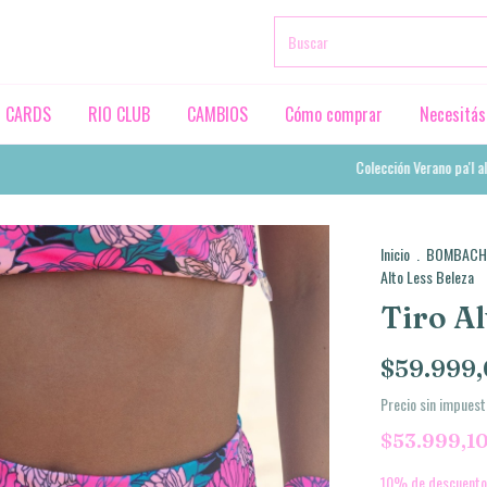
T CARDS
RIO CLUB
CAMBIOS
Cómo comprar
Necesitás
Colección Verano pa'l alma 
Inicio
.
BOMBACH
Alto Less Beleza
Tiro Al
$59.999
Precio sin impues
$53.999,1
10% de descuento