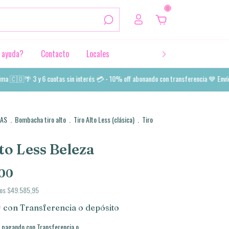
0
 ayuda?
Contacto
Locales
🇨🇴🌴 3 y 6 cuotas sin interés 💳 - 10% off abonando con transferencia 💙 Envíos a
AS
.
Bombacha tiro alto
.
Tiro Alto Less (clásica)
.
Tiro
to Less Beleza
,00
tos
$49.585,95
0
con
Transferencia o depósito
pagando con Transferencia o