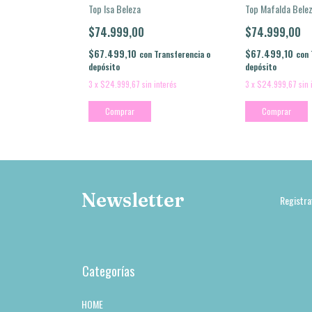
Top Isa Beleza
Top Mafalda Bele
$74.999,00
$74.999,00
$67.499,10
$67.499,10
con
Transferencia o
con
depósito
depósito
3
x
$24.999,67
sin interés
3
x
$24.999,67
sin 
Comprar
Comprar
Newsletter
Registra
Categorías
HOME