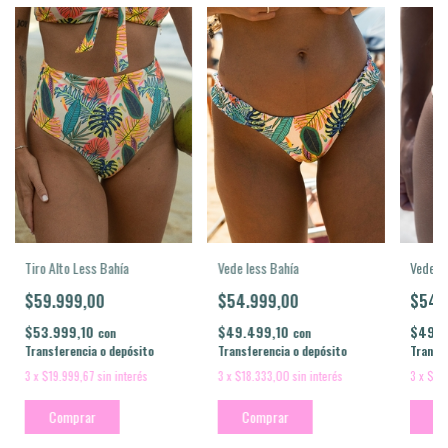
Tiro Alto Less Bahía
Vede l
Vede less Bahía
$59.999,00
$54.
$54.999,00
$53.999,10
$49.4
$49.499,10
con
con
Transferencia o depósito
Transfe
Transferencia o depósito
3
x
$19.999,67
sin interés
3
x
$18
3
x
$18.333,00
sin interés
Comprar
Co
Comprar