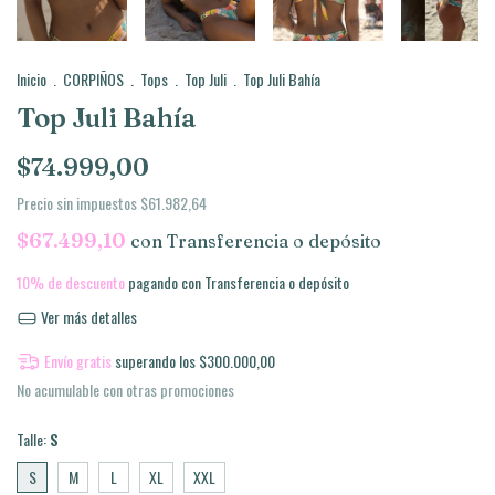
Inicio
.
CORPIÑOS
.
Tops
.
Top Juli
.
Top Juli Bahía
Top Juli Bahía
$74.999,00
Precio sin impuestos
$61.982,64
$67.499,10
con
Transferencia o depósito
10% de descuento
pagando con Transferencia o depósito
Ver más detalles
Envío gratis
superando los
$300.000,00
No acumulable con otras promociones
Talle:
S
S
M
L
XL
XXL