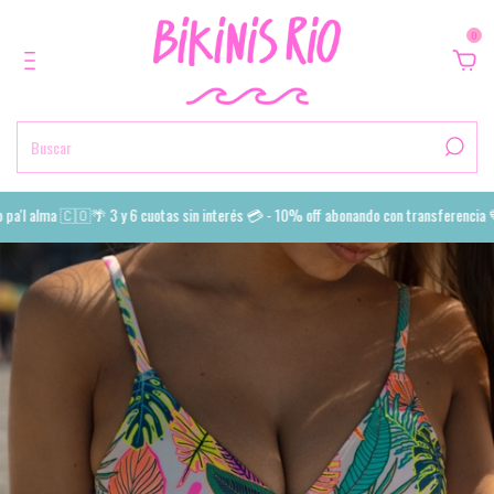
0
'l alma 🇨🇴🌴 3 y 6 cuotas sin interés 💳 - 10% off abonando con transferencia 💙 