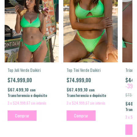
Top Juli Verde Daikiri
Top Tini Verde Daikiri
Triangu
$74.999,00
$74.999,00
$44.
-
39
$67.499,10
$67.499,10
con
con
$73.99
Transferencia o depósito
Transferencia o depósito
3
x
$24.999,67
sin interés
3
x
$24.999,67
sin interés
$40.4
Transfe
Comprar
Comprar
3
x
$14
Co