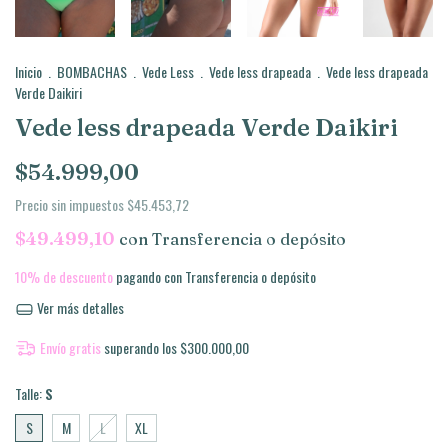
Inicio
.
BOMBACHAS
.
Vede Less
.
Vede less drapeada
.
Vede less drapeada
Verde Daikiri
Vede less drapeada Verde Daikiri
$54.999,00
Precio sin impuestos
$45.453,72
$49.499,10
con
Transferencia o depósito
10% de descuento
pagando con Transferencia o depósito
Ver más detalles
Envío gratis
superando los
$300.000,00
Talle:
S
S
M
L
XL