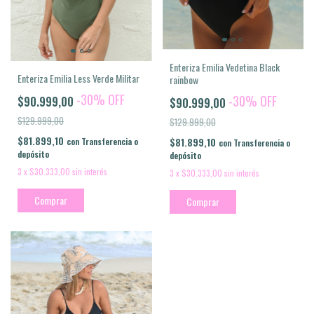
Enteriza Emilia Vedetina Black
Enteriza Emilia Less Verde Militar
rainbow
-
30
%
OFF
-
30
%
OFF
$90.999,00
$90.999,00
$129.999,00
$129.999,00
$81.899,10
$81.899,10
con
Transferencia o
con
Transferencia o
depósito
depósito
3
x
$30.333,00
sin interés
3
x
$30.333,00
sin interés
Comprar
Comprar