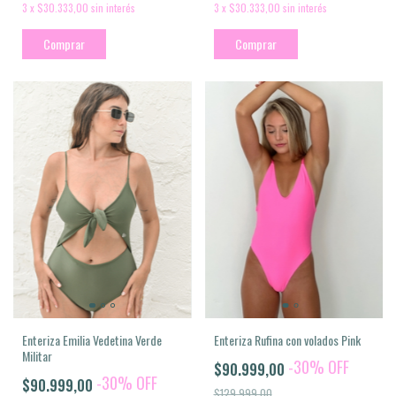
3
x
$30.333,00
sin interés
3
x
$30.333,00
sin interés
Comprar
Comprar
Enteriza Emilia Vedetina Verde
Enteriza Rufina con volados Pink
Militar
-
30
%
OFF
$90.999,00
-
30
%
OFF
$90.999,00
$129.999,00