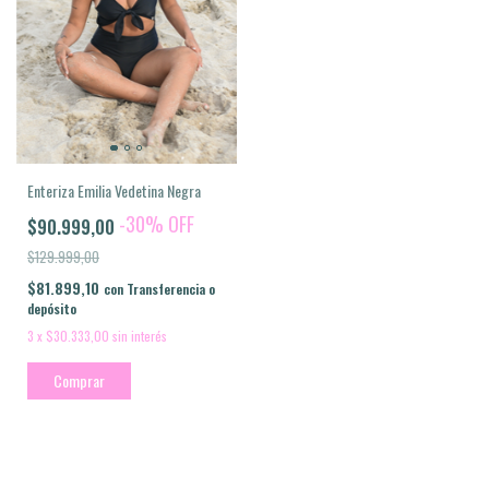
Enteriza Emilia Vedetina Negra
-
30
%
OFF
$90.999,00
$129.999,00
$81.899,10
con
Transferencia o
depósito
3
x
$30.333,00
sin interés
Comprar