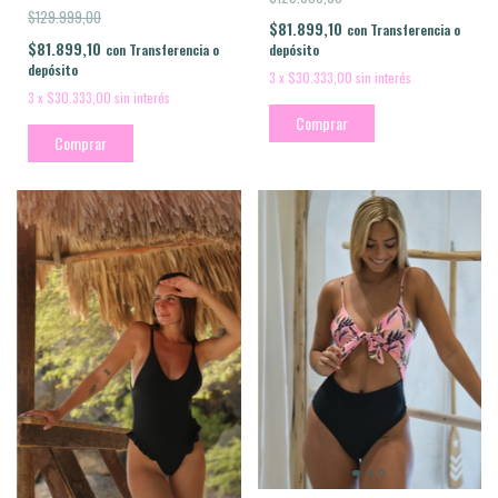
$129.999,00
$81.899,10
con
Transferencia o
$81.899,10
con
Transferencia o
depósito
depósito
3
x
$30.333,00
sin interés
3
x
$30.333,00
sin interés
Comprar
Comprar