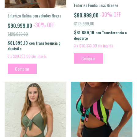
Enteriza Emilia Less Breeze
-
30
%
OFF
$90.999,00
Enteriza Rufina con volados Negra
$129.999,00
-
30
%
OFF
$90.999,00
$81.899,10
con
Transferencia o
$129.999,00
depósito
$81.899,10
con
Transferencia o
3
x
$30.333,00
sin interés
depósito
3
x
$30.333,00
sin interés
Comprar
Comprar