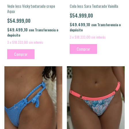
Vede less Vicky texturado crepe
Cola less Sara Texturado Vainilla
Aqua
$54.999,00
$54.999,00
$49.499,10
con
Transferencia o
$49.499,10
con
Transferencia o
depósito
depósito
3
x
$18.333,00
sin interés
3
x
$18.333,00
sin interés
Comprar
Comprar