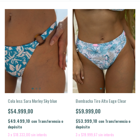
Cola less Sara Morley Sky blue
Bombacha Tiro Alto Euge Clear
$54.999,00
$59.999,00
$49.499,10
$53.999,10
con
Transferencia o
con
Transferencia o
depósito
depósito
3
x
$18.333,00
sin interés
3
x
$19.999,67
sin interés