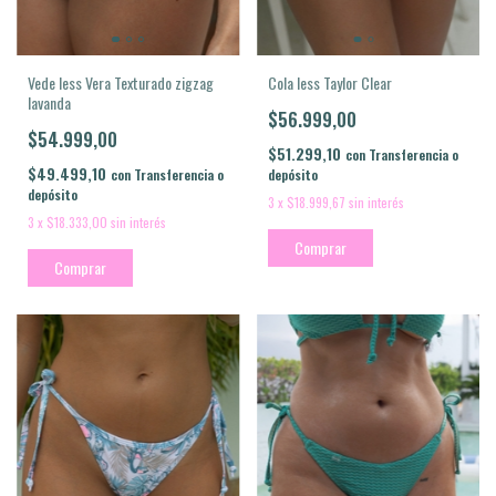
Vede less Vera Texturado zigzag
Cola less Taylor Clear
lavanda
$56.999,00
$54.999,00
$51.299,10
con
Transferencia o
$49.499,10
con
Transferencia o
depósito
depósito
3
x
$18.999,67
sin interés
3
x
$18.333,00
sin interés
Comprar
Comprar