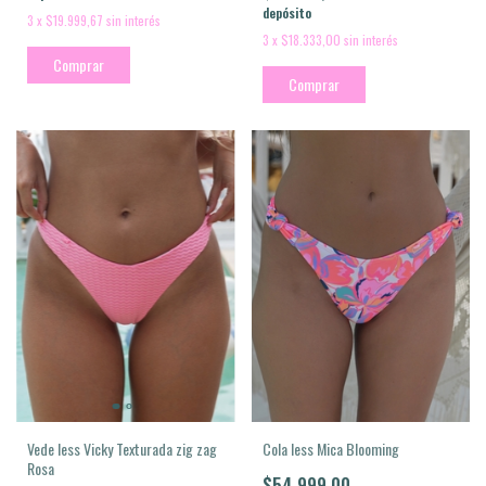
depósito
3
x
$19.999,67
sin interés
3
x
$18.333,00
sin interés
Comprar
Comprar
Vede less Vicky Texturada zig zag
Cola less Mica Blooming
Rosa
$54.999,00