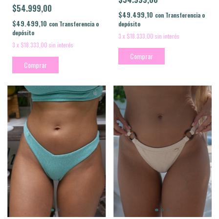
$54.999,00
$49.499,10
con
Transferencia o
$49.499,10
con
Transferencia o
depósito
depósito
3
x
$18.333,00
sin interés
3
x
$18.333,00
sin interés
Comprar
Comprar