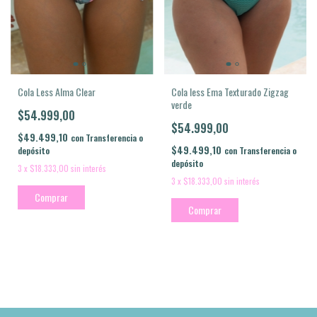
Cola less Ema Texturado Zigzag
Cola Less Alma Clear
verde
$54.999,00
$54.999,00
$49.499,10
con
Transferencia o
$49.499,10
con
Transferencia o
depósito
depósito
3
x
$18.333,00
sin interés
3
x
$18.333,00
sin interés
Comprar
Comprar