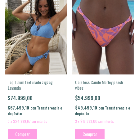
Cola less Cande Morley peach
Top Tulum texturado zigzag
vibes
Lavanda
$54.999,00
$74.999,00
$49.499,10
$67.499,10
con
Transferencia o
con
Transferencia o
depósito
depósito
3
x
$18.333,00
sin interés
3
x
$24.999,67
sin interés
Comprar
Comprar