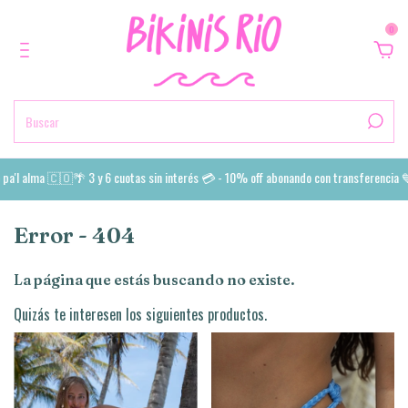
0
a'l alma 🇨🇴🌴 3 y 6 cuotas sin interés 💳 - 10% off abonando con transferencia 💙
Error - 404
La página que estás buscando no existe.
Quizás te interesen los siguientes productos.