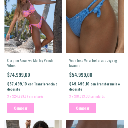
Vede less Vera Texturado zigzag
Corpiño Arco Eva Morley Peach
lavanda
Vibes
$54.999,00
$74.999,00
$49.499,10
$67.499,10
con
Transferencia o
con
Transferencia o
depósito
depósito
3
x
$18.333,00
sin interés
3
x
$24.999,67
sin interés
Comprar
Comprar