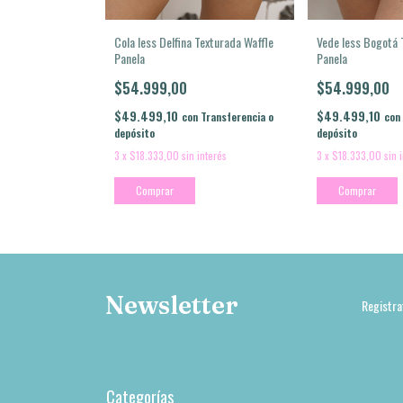
Cola less Delfina Texturada Waffle
Vede less Bogotá 
Panela
Panela
$54.999,00
$54.999,00
$49.499,10
$49.499,10
con
Transferencia o
con
depósito
depósito
3
x
$18.333,00
sin interés
3
x
$18.333,00
sin 
Comprar
Comprar
Newsletter
Registra
Categorías