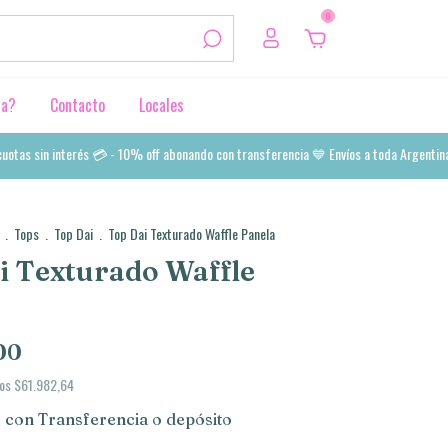
0
da?
Contacto
Locales
 sin interés 💳 - 10% off abonando con transferencia 💙 Envíos a toda Argentina 🌎
.
Tops
.
Top Dai
.
Top Dai Texturado Waffle Panela
i Texturado Waffle
00
tos
$61.982,64
0
con
Transferencia o depósito