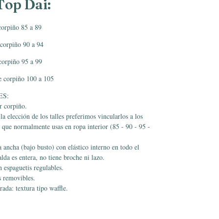
Top Dai:
 corpiño 85 a 89
 corpiño 90 a 94
 corpiño 95 a 99
de corpiño 100 a 105
ES:
r corpiño.
 la elección de los talles preferimos vincularlos a los
s que normalmente usas en ropa interior (85 - 90 - 95 -
 ancha (bajo busto) con elástico interno en todo el
lda es entera, no tiene broche ni lazo.
n espaguetis regulables.
s removibles.
rada: textura tipo waffle.