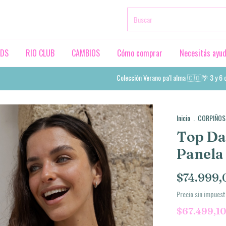
RDS
RIO CLUB
CAMBIOS
Cómo comprar
Necesitás ayu
Colección Verano pa'l alma 🇨🇴🌴 3 y 6 cuotas
Inicio
.
CORPIÑOS
Top Da
Panela
$74.999,
Precio sin impues
$67.499,1