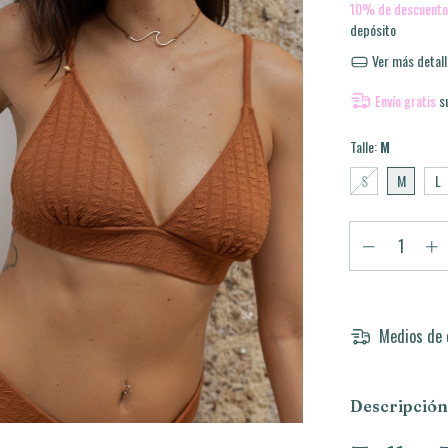
10% de descuento
depósito
Ver más detall
Envío gratis
s
Talle:
M
S
M
L
Medios de 
Descripción