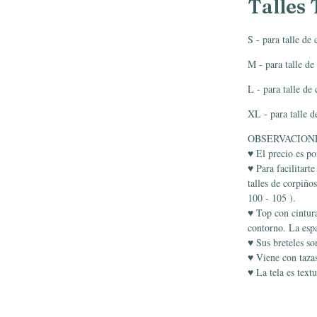
Talles 
S - para talle de
M - para talle de
L - para talle de
XL - para talle 
OBSERVACION
♥ El precio es po
♥ Para facilitarte
talles de corpiño
100 - 105 ).
♥ Top con cintura
contorno. La espa
♥ Sus breteles so
♥ Viene con taza
♥ La tela es textu