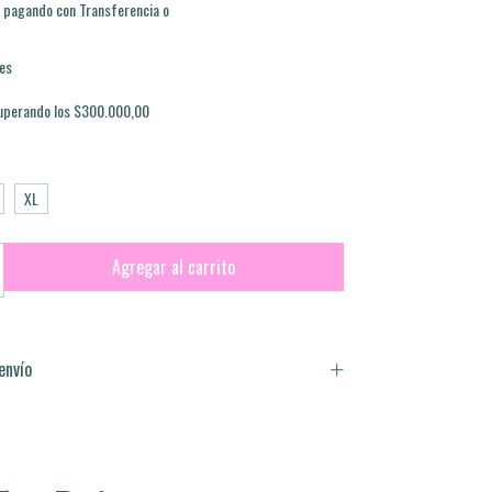
pagando con Transferencia o
es
uperando los
$300.000,00
XL
envío