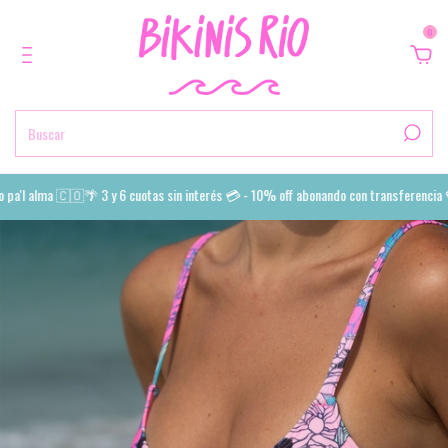
0
a'l alma 🇨🇴🌴 3 y 6 cuotas sin interés 💳 - 10% off abonando con transferencia 💙