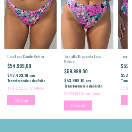
Tiro al
Tiro alto Drapeada Less
Cola Less Cande Beleza
Beleza
$59.
$54.999,00
$59.999,00
$53.9
$49.499,10
con
$53.999,10
Transfe
con
Transferencia o depósito
Transferencia o depósito
3
x
$19
3
x
$18.333,00
sin interés
3
x
$19.999,67
sin interés
Co
Comprar
Comprar