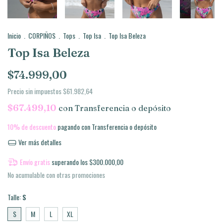
Inicio
.
CORPIÑOS
.
Tops
.
Top Isa
.
Top Isa Beleza
Top Isa Beleza
$74.999,00
Precio sin impuestos
$61.982,64
$67.499,10
con
Transferencia o depósito
10% de descuento
pagando con Transferencia o depósito
Ver más detalles
Envío gratis
superando los
$300.000,00
No acumulable con otras promociones
Talle:
S
S
M
L
XL