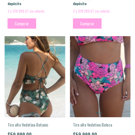
depósito
depósito
3
x
$19.999,67
sin interés
3
x
$19.999,67
sin interés
Comprar
Comprar
Tiro alto Vedetina Botanic
Tiro alto Vedetina Beleza
$59.999,00
$59.999,00