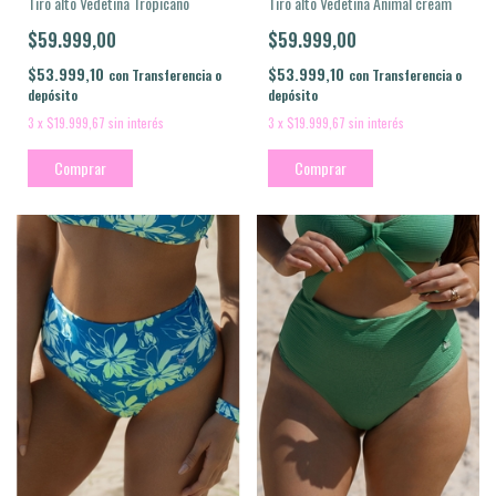
Tiro alto Vedetina Tropicano
Tiro alto Vedetina Animal cream
$59.999,00
$59.999,00
$53.999,10
$53.999,10
con
Transferencia o
con
Transferencia o
depósito
depósito
3
x
$19.999,67
sin interés
3
x
$19.999,67
sin interés
Comprar
Comprar