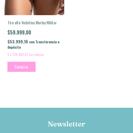
Tiro alto Vedetina Morley Militar
$59.999,00
$53.999,10
con
Transferencia o
depósito
3
x
$19.999,67
sin interés
Comprar
Newsletter