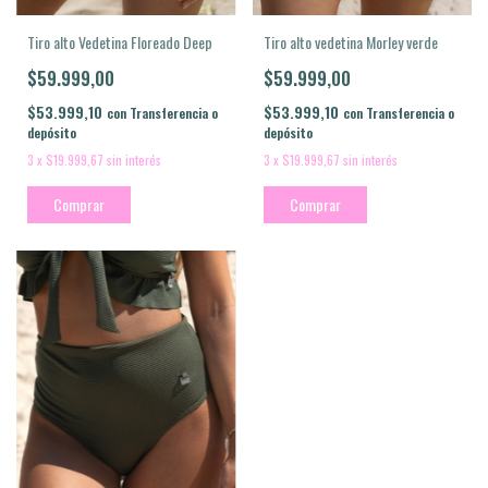
Tiro alto Vedetina Floreado Deep
Tiro alto vedetina Morley verde
$59.999,00
$59.999,00
$53.999,10
$53.999,10
con
Transferencia o
con
Transferencia o
depósito
depósito
3
x
$19.999,67
sin interés
3
x
$19.999,67
sin interés
Comprar
Comprar