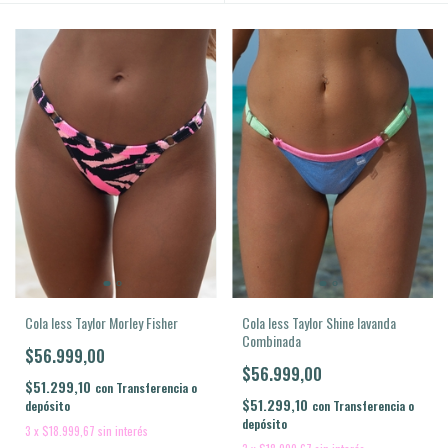
Cola less Taylor Shine lavanda
Cola less Taylor Morley Fisher
Combinada
$56.999,00
$56.999,00
$51.299,10
con
Transferencia o
$51.299,10
con
Transferencia o
depósito
depósito
3
x
$18.999,67
sin interés