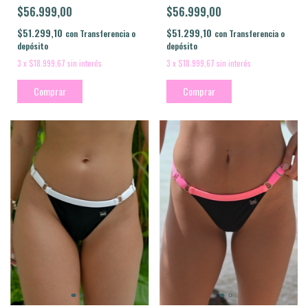
$56.999,00
$56.999,00
$51.299,10
$51.299,10
con
Transferencia o
con
Transferencia o
depósito
depósito
3
x
$18.999,67
sin interés
3
x
$18.999,67
sin interés
Comprar
Comprar