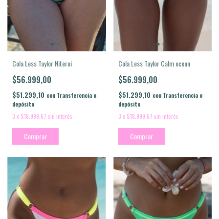
Cola Less Taylor Calm ocean
Cola Less Taylor Niteroi
$56.999,00
$56.999,00
$51.299,10
$51.299,10
con
Transferencia o
con
Transferencia o
depósito
depósito
3
x
$18.999,67
sin interés
3
x
$18.999,67
sin interés
Comprar
Comprar