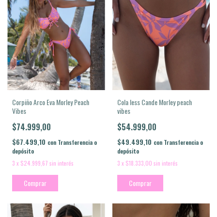
Cola less Cande Morley peach
Corpiño Arco Eva Morley Peach
vibes
Vibes
$54.999,00
$74.999,00
$49.499,10
$67.499,10
con
Transferencia o
con
Transferencia o
depósito
depósito
3
x
$18.333,00
sin interés
3
x
$24.999,67
sin interés
Comprar
Comprar