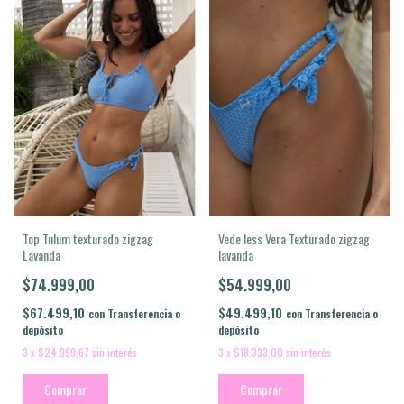
Top Tulum texturado zigzag
Vede less Vera Texturado zigzag
Lavanda
lavanda
$74.999,00
$54.999,00
$67.499,10
$49.499,10
con
Transferencia o
con
Transferencia o
depósito
depósito
3
x
$24.999,67
sin interés
3
x
$18.333,00
sin interés
Comprar
Comprar