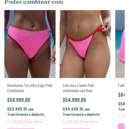
Podes combinar con:
Falda 
Cola less Cande Pink
Bombacha Tiro Alto Euge Pink
combinado con Rojo
Combinada
$64.
$54.999,00
$59.999,00
$58.4
$49.499,10
$53.999,10
Transfe
con
con
Transferencia o depósito
Transferencia o depósito
3
x
$21
3
x
$18.333,00
sin interés
3
x
$19.999,67
sin interés
Co