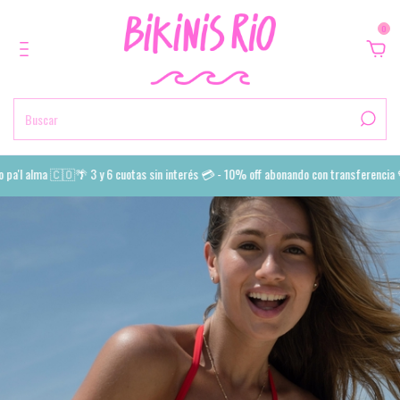
0
a'l alma 🇨🇴🌴 3 y 6 cuotas sin interés 💳 - 10% off abonando con transferencia 💙 