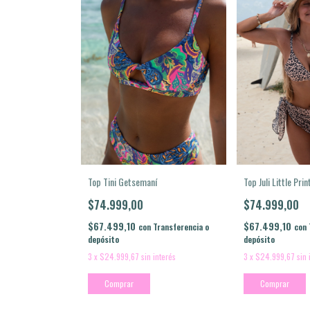
Top Tini Getsemaní
Top Juli Little Prin
$74.999,00
$74.999,00
$67.499,10
$67.499,10
con
Transferencia o
con
depósito
depósito
3
x
$24.999,67
sin interés
3
x
$24.999,67
sin 
Comprar
Comprar