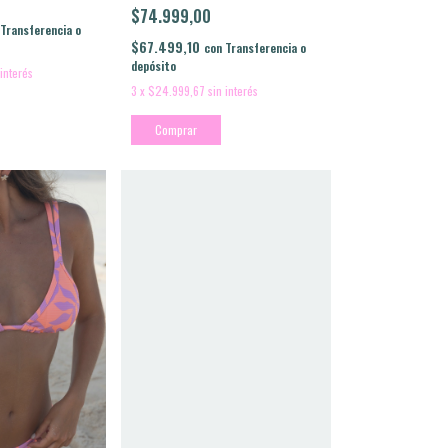
$74.999,00
Transferencia o
$67.499,10
con
Transferencia o
depósito
 interés
3
x
$24.999,67
sin interés
Comprar