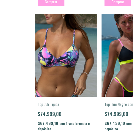
Comprar
Comprar
Top Juli Tijuca
Top Tini Negro co
$74.999,00
$74.999,00
$67.499,10
$67.499,10
con
Transferencia o
con
depósito
depósito