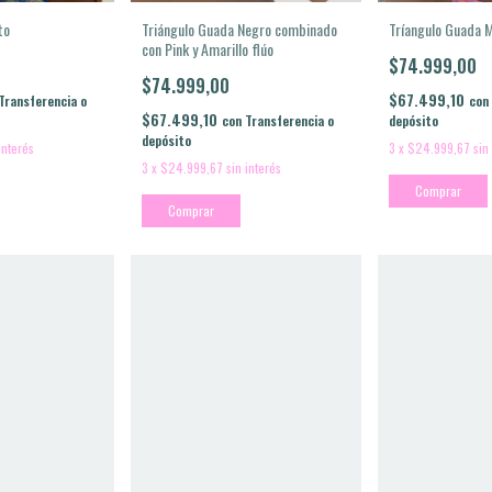
to
Tríangulo Guada M
Triángulo Guada Negro combinado
con Pink y Amarillo flúo
$74.999,00
$74.999,00
$67.499,10
Transferencia o
con
$67.499,10
depósito
con
Transferencia o
depósito
interés
3
x
$24.999,67
sin
3
x
$24.999,67
sin interés
Comprar
Comprar