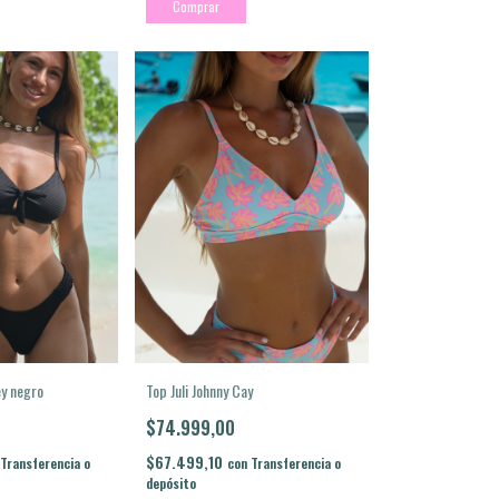
Comprar
ey negro
Top Juli Johnny Cay
$74.999,00
$67.499,10
Transferencia o
con
Transferencia o
depósito