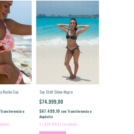
Top Stefi Shine Negro
ey Rocky Cay
$74.999,00
$67.499,10
con
Transferencia o
Transferencia o
depósito
3
x
$24.999,67
sin interés
 interés