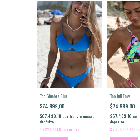
Top Ginebra Blue
Top Juli Foxy
$74.999,00
$74.999,00
$67.499,10
$67.499,10
con
Transferencia o
con
depósito
depósito
3
x
$24.999,67
sin interés
3
x
$24.999,67
sin 