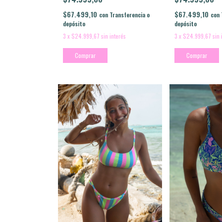
$67.499,10
$67.499,10
con
Transferencia o
con
depósito
depósito
3
x
$24.999,67
sin interés
3
x
$24.999,67
sin 
Comprar
Comprar