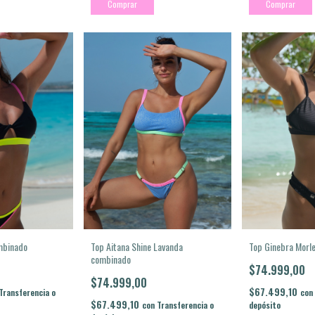
Comprar
Comprar
mbinado
Top Aitana Shine Lavanda
Top Ginebra Morl
combinado
$74.999,00
$74.999,00
$67.499,10
Transferencia o
con
$67.499,10
con
Transferencia o
depósito