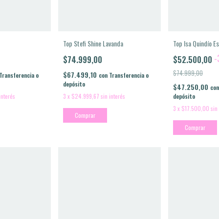
Top Isa Quindío E
Top Stefi Shine Lavanda
-
$52.500,00
$74.999,00
$74.999,00
$67.499,10
Transferencia o
con
Transferencia o
depósito
$47.250,00
con
depósito
interés
3
x
$24.999,67
sin interés
3
x
$17.500,00
sin
Comprar
Comprar