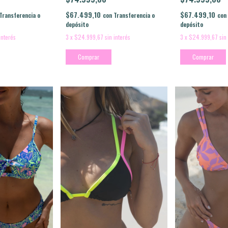
$67.499,10
$67.499,10
con
Transferencia o
con
Transferencia o
depósito
depósito
3
x
$24.999,67
sin interés
3
x
$24.999,67
sin
interés
Comprar
Comprar