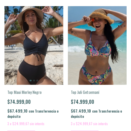
Top Maui Morley Negro
Top Juli Getsemaní
$74.999,00
$74.999,00
$67.499,10
$67.499,10
con
Transferencia o
con
Transferencia o
depósito
depósito
3
x
$24.999,67
sin interés
3
x
$24.999,67
sin interés