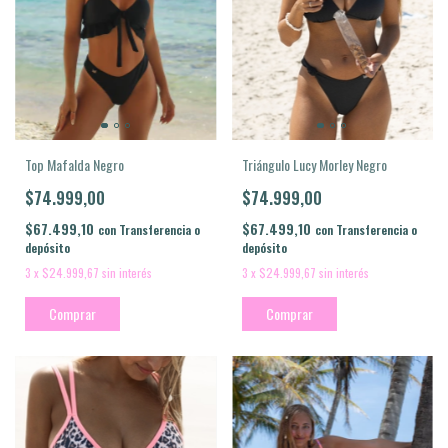
Triángulo Lucy Morley Negro
Top Mafalda Negro
$74.999,00
$74.999,00
$67.499,10
$67.499,10
con
Transferencia o
con
Transferencia o
depósito
depósito
3
x
$24.999,67
sin interés
3
x
$24.999,67
sin interés
Comprar
Comprar