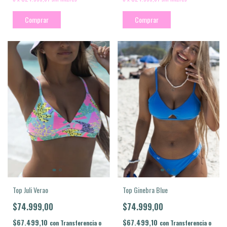
Comprar
Comprar
Top Juli Verao
Top Ginebra Blue
$74.999,00
$74.999,00
$67.499,10
$67.499,10
con
Transferencia o
con
Transferencia o