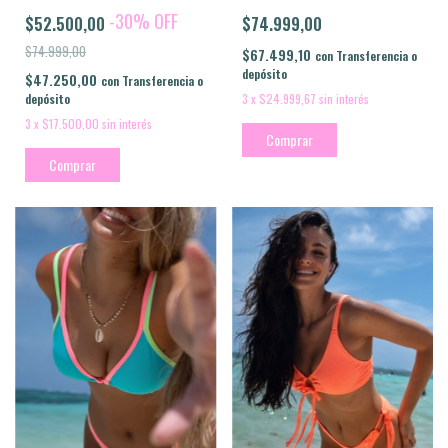
-
30
%
OFF
$52.500,00
$74.999,00
$74.999,00
$67.499,10
con
Transferencia o
depósito
$47.250,00
con
Transferencia o
depósito
3
x
$24.999,67
sin interés
3
x
$17.500,00
sin interés
Comprar
Comprar