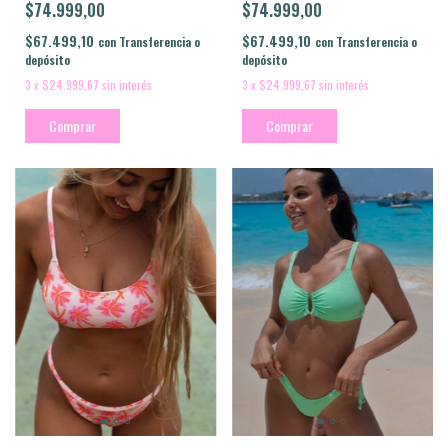
$74.999,00
$74.999,00
$67.499,10
$67.499,10
con
Transferencia o
con
Transferencia o
depósito
depósito
3
x
$24.999,67
sin interés
3
x
$24.999,67
sin interés
Comprar
Comprar