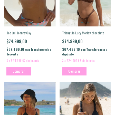
Triangulo Lucy Morley chocolate
Top Juli Johnny Cay
$74.999,00
$74.999,00
$67.499,10
$67.499,10
con
Transferencia o
con
Transferencia o
depósito
depósito
3
x
$24.999,67
sin interés
3
x
$24.999,67
sin interés
Comprar
Comprar