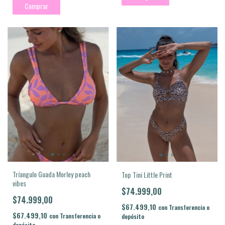
Comprar
Tríangulo Guada Morley peach
Top Tini Little Print
vibes
$74.999,00
$74.999,00
$67.499,10
con
Transferencia o
$67.499,10
con
Transferencia o
depósito
depósito