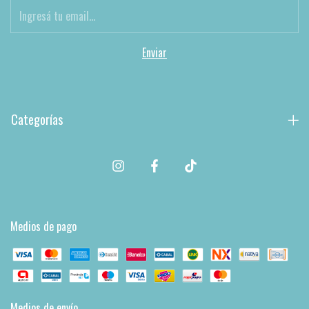
Categorías
Medios de pago
Medios de envío