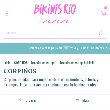
0
 Verano pa'l alma 🇨🇴🌴 3 y 6 cuotas sin interés 💳 - 10% off abonando con transfe
Inicio
.
CORPIÑOS
.
breadcrumbs.tops1
.
breadcrumbs.top-brickell
CORPIÑOS
Corpiños de bikini para mujer en diferentes modelos, colores y
estampas. Elegí tu favorito y combinalo con la bombacha ideal.
Ordenar
Filtrar