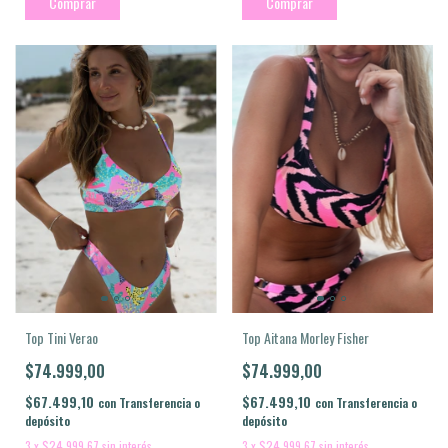
Comprar
Comprar
Top Aitana Morley Fisher
Top Tini Verao
$74.999,00
$74.999,00
$67.499,10
$67.499,10
con
Transferencia o
con
Transferencia o
depósito
depósito
3
x
$24.999,67
sin interés
3
x
$24.999,67
sin interés