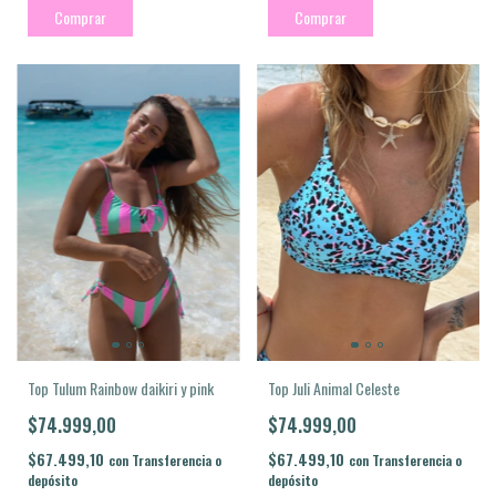
Comprar
Comprar
Top Juli Animal Celeste
Top Tulum Rainbow daikiri y pink
$74.999,00
$74.999,00
$67.499,10
$67.499,10
con
Transferencia o
con
Transferencia o
depósito
depósito