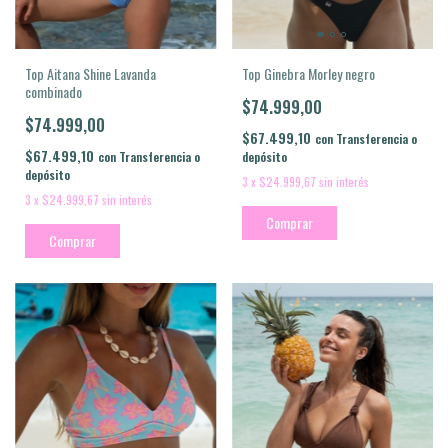
Top Aitana Shine Lavanda
Top Ginebra Morley negro
combinado
$74.999,00
$74.999,00
$67.499,10
con
Transferencia o
$67.499,10
con
Transferencia o
depósito
depósito
3
x
$24.999,67
sin interés
3
x
$24.999,67
sin interés
Comprar
Comprar