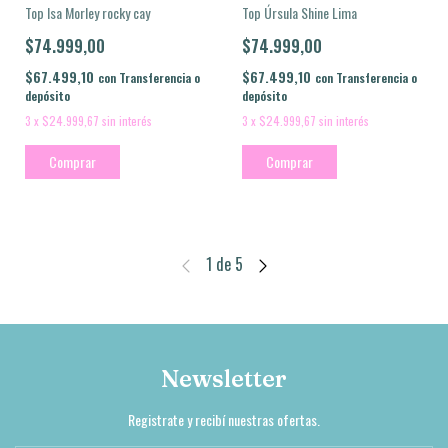
Top Isa Morley rocky cay
Top Úrsula Shine Lima
$74.999,00
$74.999,00
$67.499,10
$67.499,10
con
Transferencia o
con
Transferencia o
depósito
depósito
3
x
$24.999,67
sin interés
3
x
$24.999,67
sin interés
Comprar
Comprar
1
de
5
Newsletter
Registrate y recibí nuestras ofertas.