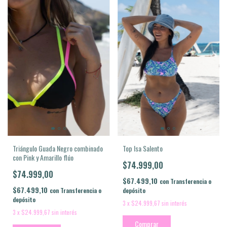
Triángulo Guada Negro combinado
Top Isa Salento
con Pink y Amarillo flúo
$74.999,00
$74.999,00
$67.499,10
con
Transferencia o
$67.499,10
con
Transferencia o
depósito
depósito
3
x
$24.999,67
sin interés
3
x
$24.999,67
sin interés
Comprar