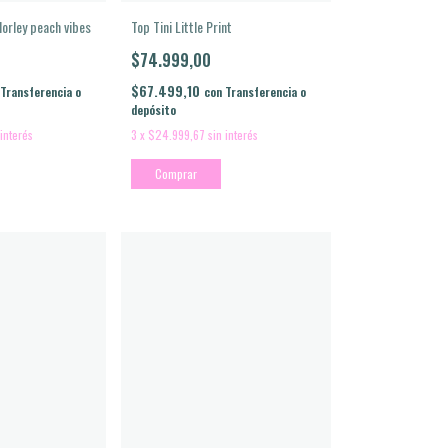
orley peach vibes
Top Tini Little Print
$74.999,00
$67.499,10
Transferencia o
con
Transferencia o
depósito
 interés
3
x
$24.999,67
sin interés
Comprar