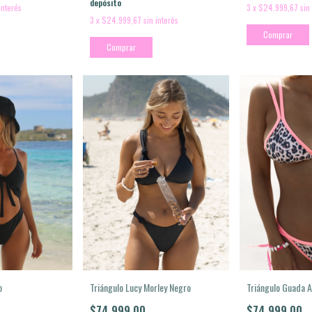
depósito
interés
3
x
$24.999,67
sin
3
x
$24.999,67
sin interés
Comprar
Comprar
Triángulo Lucy Morley Negro
Triángulo Guada 
o
$74.999,00
$74.999,00