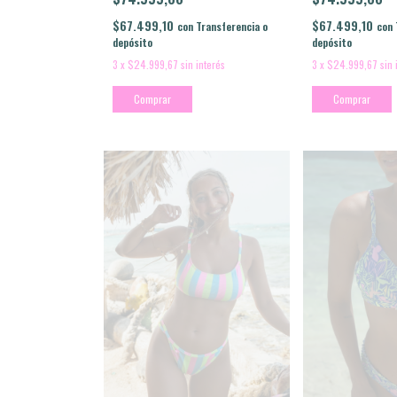
$67.499,10
$67.499,10
con
Transferencia o
con
depósito
depósito
3
x
$24.999,67
sin interés
3
x
$24.999,67
sin 
Comprar
Comprar