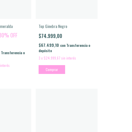
smeralda
Top Ginebra Negro
30
%
OFF
$74.999,00
$67.499,10
con
Transferencia o
depósito
Transferencia o
3
x
$24.999,67
sin interés
 interés
Comprar