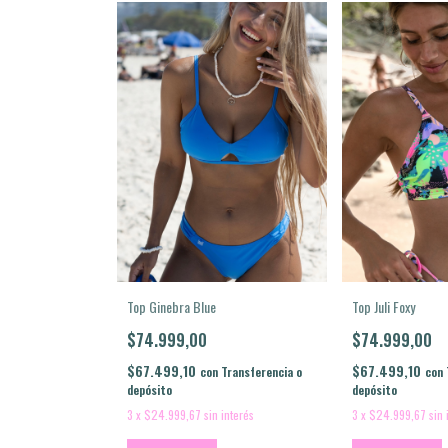
Top Ginebra Blue
Top Juli Foxy
$74.999,00
$74.999,00
$67.499,10
$67.499,10
con
Transferencia o
con
depósito
depósito
3
x
$24.999,67
sin interés
3
x
$24.999,67
sin 