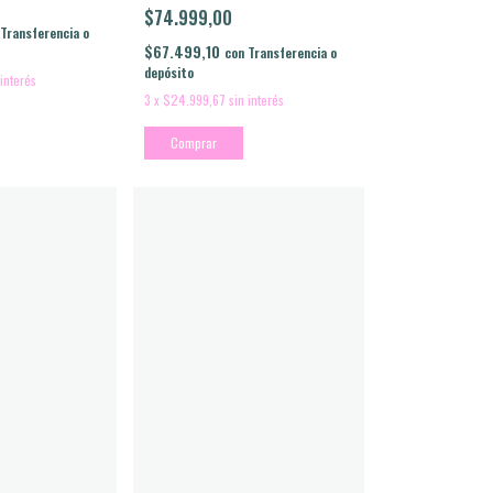
$74.999,00
Transferencia o
$67.499,10
con
Transferencia o
depósito
 interés
3
x
$24.999,67
sin interés
Comprar